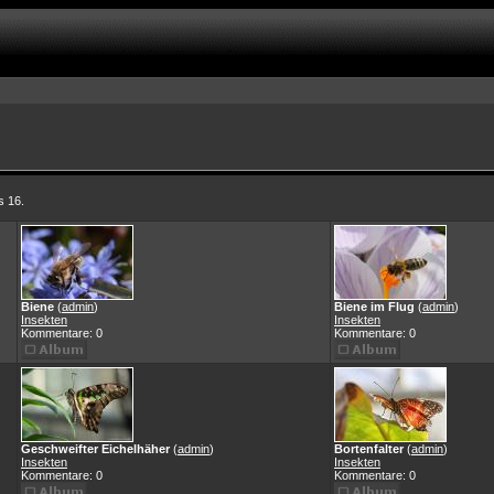
s 16.
Biene
(
admin
)
Biene im Flug
(
admin
)
Insekten
Insekten
Kommentare: 0
Kommentare: 0
Geschweifter Eichelhäher
(
admin
)
Bortenfalter
(
admin
)
Insekten
Insekten
Kommentare: 0
Kommentare: 0