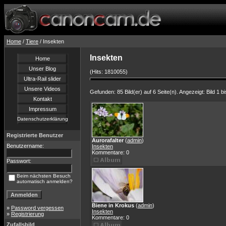
Home
/
Tiere
/ Insekten
Insekten
Home
Unser Blog
(Hits: 1810055)
Ultra-Rail slider
Unsere Videos
Gefunden: 85 Bild(er) auf 6 Seite(n). Angezeigt: Bild 1 bi
Kontakt
Impressum
Datenschutzerklärung
Registrierte Benutzer
Aurorafalter
(
admin
)
Benutzername:
Insekten
Kommentare: 0
Passwort:
Beim nächsten Besuch
automatisch anmelden?
Biene in Krokus
(
admin
)
»
Password vergessen
Insekten
»
Registrierung
Kommentare: 0
Zufallsbild