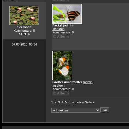
Fackel
(
admin
)
Seerosen
Insekten
Kommentare: 0
Kommentare: 0
SONJA
07.08.2026, 05:34
Großer Aurorafalter
(
admin
)
Insekten
Kommentare: 0
1
2
3
4
5
6
»
Letzte Seite »